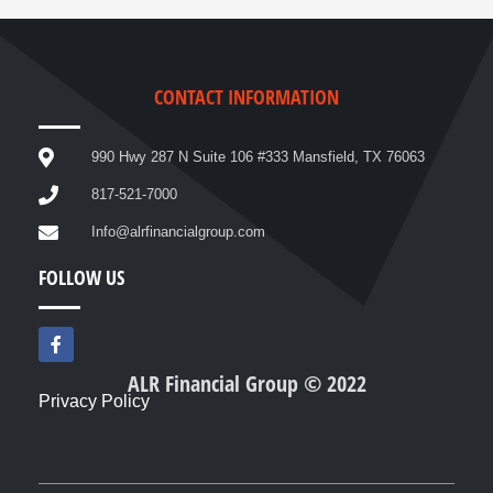
CONTACT INFORMATION
990 Hwy 287 N Suite 106 #333 Mansfield, TX 76063
817-521-7000
Info@alrfinancialgroup.com
FOLLOW US
F
a
c
ALR Financial Group © 2022
e
Privacy Policy
b
o
o
k
-
f