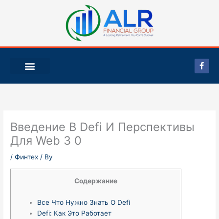
Skip
to
content
F
a
c
e
b
o
o
k
-
Введение В Defi И Перспективы
f
Для Web 3 0
/
Финтех
/ By
Содержание
Все Что Нужно Знать О Defi
Defi: Как Это Работает