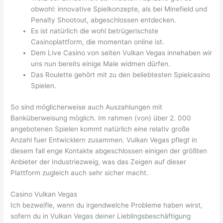
obwohl: innovative Spielkonzepte, als bei Minefield und
Penalty Shootout, abgeschlossen entdecken.
Es ist natürlich die wohl betrügerischste
Casinoplattform, die momentan online ist.
Dem Live Casino von seiten Vulkan Vegas innehaben wir
uns nun bereits einige Male widmen dürfen.
Das Roulette gehört mit zu den beliebtesten Spielcasino
Spielen.
So sind möglicherweise auch Auszahlungen mit
Banküberweisung möglich. Im rahmen (von) über 2. 000
angebotenen Spielen kommt natürlich eine relativ große
Anzahl fuer Entwicklern zusammen. Vulkan Vegas pflegt in
diesem fall enge Kontakte abgeschlossen einigen der größten
Anbieter der Industriezweig, was das Zeigen auf dieser
Plattform zugleich auch sehr sicher macht.
Casino Vulkan Vegas
Ich bezweifle, wenn du irgendwelche Probleme haben wirst,
sofern du in Vulkan Vegas deiner Lieblingsbeschäftigung