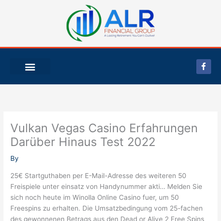
Skip
to
content
F
a
c
e
b
o
o
k
-
Vulkan Vegas Casino Erfahrungen
f
Darüber Hinaus Test 2022
By
25€ Startguthaben per E-Mail-Adresse des weiteren 50
Freispiele unter einsatz von Handynummer akti… Melden Sie
sich noch heute im Winolla Online Casino fuer, um 50
Freespins zu erhalten. Die Umsatzbedingung vom 25-fachen
des gewonnenen Betrags aus den Dead or Alive 2 Free Spins