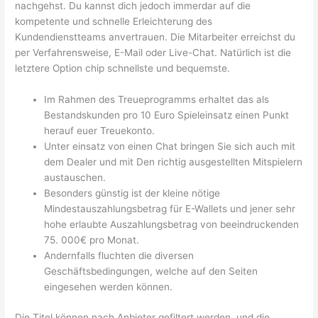
nachgehst. Du kannst dich jedoch immerdar auf die
kompetente und schnelle Erleichterung des
Kundendienstteams anvertrauen. Die Mitarbeiter erreichst du
per Verfahrensweise, E-Mail oder Live-Chat. Natürlich ist die
letztere Option chip schnellste und bequemste.
Im Rahmen des Treueprogramms erhaltet das als
Bestandskunden pro 10 Euro Spieleinsatz einen Punkt
herauf euer Treuekonto.
Unter einsatz von einen Chat bringen Sie sich auch mit
dem Dealer und mit Den richtig ausgestellten Mitspielern
austauschen.
Besonders günstig ist der kleine nötige
Mindestauszahlungsbetrag für E-Wallets und jener sehr
hohe erlaubte Auszahlungsbetrag von beeindruckenden
75. 000€ pro Monat.
Andernfalls fluchten die diversen
Geschäftsbedingungen, welche auf den Seiten
eingesehen werden können.
Die Titel können nach Anbieter gefiltert werden, und die