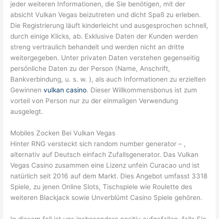
jeder weiteren Informationen, die Sie benötigen, mit der
absicht Vulkan Vegas beizutreten und dicht Spaß zu erleben.
Die Registrierung läuft kinderleicht und ausgesprochen schnell,
durch einige Klicks, ab. Exklusive Daten der Kunden werden
streng vertraulich behandelt und werden nicht an dritte
weitergegeben. Unter privaten Daten verstehen gegenseitig
persönliche Daten zu der Person (Name, Anschrift,
Bankverbindung, u. s. w. ), als auch Informationen zu erzielten
Gewinnen
vulkan casino
. Dieser Willkommensbonus ist zum
vorteil von Person nur zu der einmaligen Verwendung
ausgelegt.
Mobiles Zocken Bei Vulkan Vegas
Hinter RNG versteckt sich random number generator – ,
alternativ auf Deutsch einfach Zufallsgenerator. Das Vulkan
Vegas Casino zusammen eine Lizenz unfein Curacao und ist
natürlich seit 2016 auf dem Markt. Dies Angebot umfasst 3318
Spiele, zu jenen Online Slots, Tischspiele wie Roulette des
weiteren Blackjack sowie Unverblümt Casino Spiele gehören.