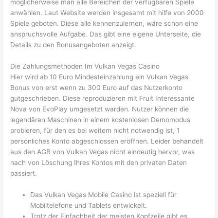
möglicherweise man alle Bereichen der verfügbaren Spiele
anwählen. Laut Website werden insgesamt mit hilfe von 2000
Spiele geboten. Diese alle kennenzulernen, wäre schon eine
anspruchsvolle Aufgabe. Das gibt eine eigene Unterseite, die
Details zu den Bonusangeboten anzeigt.
Die Zahlungsmethoden Im Vulkan Vegas Casino
Hier wird ab 10 Euro Mindesteinzahlung ein Vulkan Vegas
Bonus von erst wenn zu 300 Euro auf das Nutzerkonto
gutgeschrieben. Diese reproduzieren mit Fruit Interessante
Nova von EvoPlay umgesetzt warden. Nutzer können die
legendären Maschinen in einem kostenlosen Demomodus
probieren, für den es bei weitem nicht notwendig ist, 1
persönliches Konto abgeschlossen eröffnen. Leider behandelt
aus den AGB von Vulkan Vegas nicht eindeutig hervor, was
nach von Löschung Ihres Kontos mit den privaten Daten
passiert.
Das Vulkan Vegas Mobile Casino ist speziell für
Mobiltelefone und Tablets entwickelt.
Trotz der Einfachheit der meisten Kopfzeile gibt es