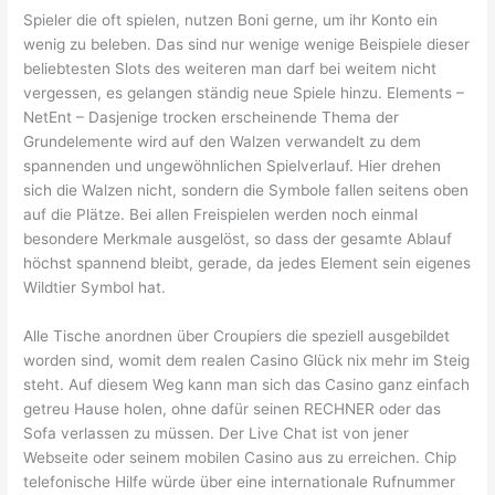
Spieler die oft spielen, nutzen Boni gerne, um ihr Konto ein
wenig zu beleben. Das sind nur wenige wenige Beispiele dieser
beliebtesten Slots des weiteren man darf bei weitem nicht
vergessen, es gelangen ständig neue Spiele hinzu. Elements –
NetEnt – Dasjenige trocken erscheinende Thema der
Grundelemente wird auf den Walzen verwandelt zu dem
spannenden und ungewöhnlichen Spielverlauf. Hier drehen
sich die Walzen nicht, sondern die Symbole fallen seitens oben
auf die Plätze. Bei allen Freispielen werden noch einmal
besondere Merkmale ausgelöst, so dass der gesamte Ablauf
höchst spannend bleibt, gerade, da jedes Element sein eigenes
Wildtier Symbol hat.
Alle Tische anordnen über Croupiers die speziell ausgebildet
worden sind, womit dem realen Casino Glück nix mehr im Steig
steht. Auf diesem Weg kann man sich das Casino ganz einfach
getreu Hause holen, ohne dafür seinen RECHNER oder das
Sofa verlassen zu müssen. Der Live Chat ist von jener
Webseite oder seinem mobilen Casino aus zu erreichen. Chip
telefonische Hilfe würde über eine internationale Rufnummer