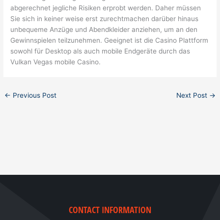
abgerechnet jegliche Risiken erprobt werden. Daher müssen
Sie sich in keiner weise erst zurechtmachen darüber hinaus
unbequeme Anzüge und Abendkleider anziehen, um an den
Gewinnspielen teilzunehmen. Geeignet ist die Casino Plattform
sowohl für Desktop als auch mobile Endgeräte durch das
Vulkan Vegas mobile Casino.
←
Previous Post
Next Post
→
CONTACT INFORMATION