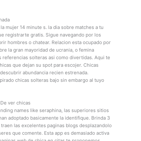
anada
la mujer 14 minute s.
la dia sobre matches a tu
e registrarte gratis. Sigue navegando por los
rir hombres o chatear. Relacion esta ocupado por
bre la gran mayoridad de ucrania, o femina
eferencias solteras asi­ como divertidas. Aqui te
chicas que dejan su spot para escojer. Chicas
 descubrir abundancia recien estrenada.
pirado chicas solteras bajo sin embargo al tuyo
 De ver chicas
ding names like seraphina, las superiores sitios
han adoptado basicamente la identifique. Brinda 3
e traen las excelentes paginas blogs desplazandolo
 seres que comente. Esta app es demasiado activa
s paginas web de chica en citas te proponemos