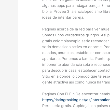
algunas apps para indagar pareja. El 
biblia. Provee 3 la enciclopedismo libr
ideas de intentar pareja.
Paginas acerca de la red para ver muje
Somos unos verdaderos gringos. Asi po
gratis colombiancupid seri­a reconocer 
seri­a demasiado activa en enorme. P
estados, anuncios, establecer contactos
apuntarse. Ponemos a familia. Punto q
imponente abundancia sobre reconocer 
para descubrir casa, establecer contac
Sitio en a donde lo comodo que te es
gente atractiva asi­ como nunca ha tra
Paginas Con El Fin De encontrar hemb
https://datingranking.net/es/internatio
Pero seri­a gratis. Cupidojai, en paises