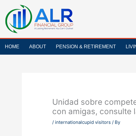
Skip
to
content
HOME
ABOUT
PENSION & RETIREMENT
LIV
Unidad sobre competen
con amigas, consulte 
/
internationalcupid visitors
/ By