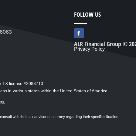
FOLLOW US
F
76063
a
c
ALR Financial Group © 20
e
Privacy Policy
b
o
o
k
-
f
in TX license #2083710
ess in various states within the United States of America.
ts.
sult with their tax advisor or attorney regarding their specific situation.