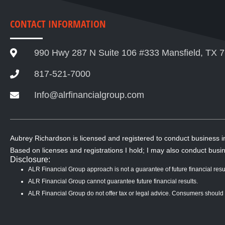
CONTACT INFORMATION
990 Hwy 287 N Suite 106 #333 Mansfield, TX 
817-521-7000
Info@alrfinancialgroup.com
Aubrey Richardson is licensed and registered to conduct business 
Based on licenses and registrations I hold; I may also conduct busin
Disclosure:
ALR Financial Group approach is not a guarantee of future financial resul
ALR Financial Group cannot guarantee future financial results.
ALR Financial Group do not offer tax or legal advice. Consumers should con