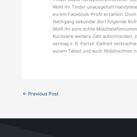
Wollt ihr Tinder unausgefullt Handyte
eurem Facebook-Profil erzahlen. Doch
Nachgang sekundar dort folgende Ruf
Wollt ihr eure echte Mobiltelefonnumm
Kurtisane weitere Zahl aufschneiden, 
vermag z. B. Perish Vielheit verkracht
eurem Tablet und auch Mobilrechner n
←
Previous Post