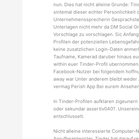
nun. Dies hat nicht alleine Grunde: Ti
sintemal dieser echter Personlichkeit 
Unternehmenssprecherin Gesprachsteil
Unterlagen nicht mehr da DM Social G
Vorschlage zu vorschlagen. Sic Anfan
Profilen der potenziellen Lebensgefah
keine zusatzlichen Login-Daten anme
Taufname, Kamerad daruber hinaus euer
within euer Tinder-Profil ubernommen.
Facebook-Nutzer bei folgendem hoffnu
away war Unter anderem bleibt weder A
vermag Perish App Bei eurem Ansehen
In Tinder-Profilen aufklaren zigeuner
oder sekundar assertiv040?. Unserein
entschlusselt.
Nicht alleine interessierte Computer-
Anrufbeantworter. Tinder hat darauf re