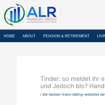
Skip
to
content
HOME
ABOUT
PENSION & RETIREMENT
LIV
Tinder: so meldet ihr
und Jedoch blo? Hand
/
die-besten-trans-dating-websites b