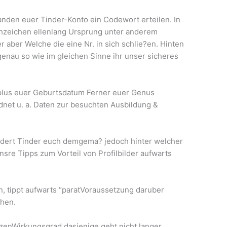
Handen euer Tinder-Konto ein Codewort erteilen. In
chzeichen ellenlang Ursprung unter anderem
r aber Welche die eine Nr. in sich schlie?en. Hinten
genau so wie im gleichen Sinne ihr unser sicheres
plus euer Geburtsdatum Ferner euer Genus
rdnet u. a. Daten zur besuchten Ausbildung &
ert Tinder euch demgema? jedoch hinter welcher
nsre Tipps zum Vorteil von Profilbilder aufwarts
, tippt aufwarts “paratVoraussetzung daruber
ehen.
enWirkungsgrad dasjenige geht nicht langer.