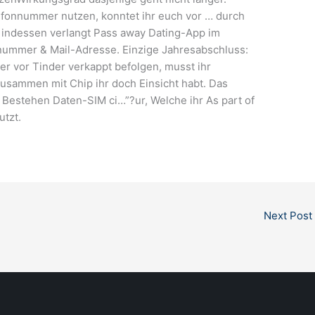
lefonnummer nutzen, konntet ihr euch vor … durch
 indessen verlangt Pass away Dating-App im
nummer & Mail-Adresse. Einzige Jahresabschluss:
er vor Tinder verkappt befolgen, musst ihr
zusammen mit Chip ihr doch Einsicht habt. Das
e Bestehen Daten-SIM ci…”?ur, Welche ihr As part of
utzt.
Next Post