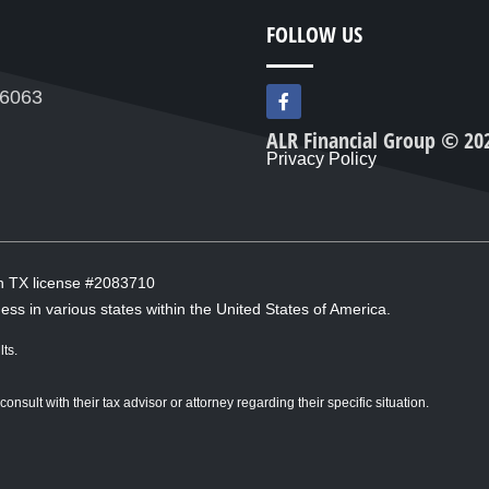
FOLLOW US
F
76063
a
c
ALR Financial Group © 20
e
Privacy Policy
b
o
o
k
-
f
in TX license #2083710
ess in various states within the United States of America.
ts.
sult with their tax advisor or attorney regarding their specific situation.