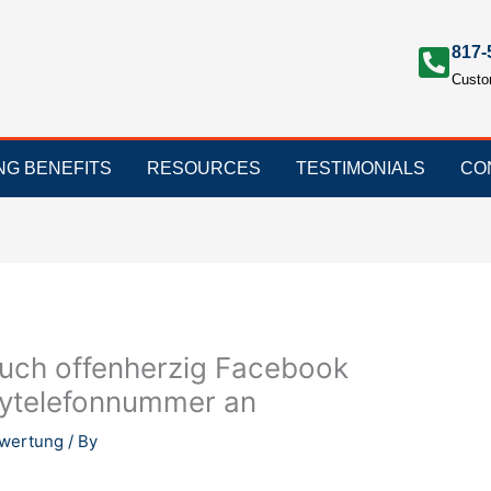
817-
Custo
ING BENEFITS
RESOURCES
TESTIMONIALS
CO
 euch offenherzig Facebook
ytelefonnummer an
ewertung
/ By