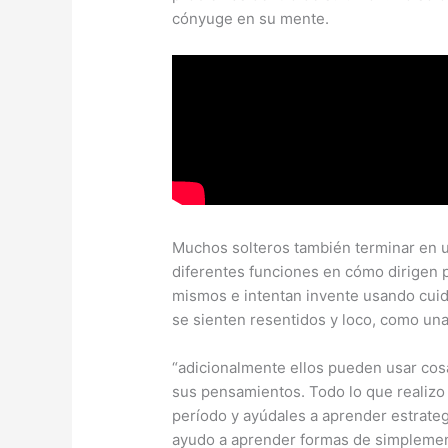
cónyuge en su mente.
Muchos solteros también terminar en un
diferentes funciones en cómo dirigen p
mismos e intentan invente usando cui
se sienten resentidos y loco, como una
“adicionalmente ellos pueden usar cos
sus pensamientos. Todo lo que realizo e
período y ayúdales a aprender estrategi
ayudo a aprender formas de simplemen