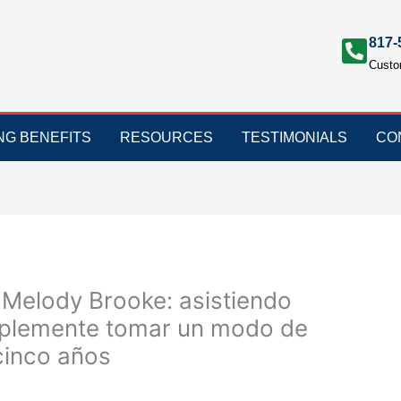
817-
Custo
ING BENEFITS
RESOURCES
TESTIMONIALS
CO
 Melody Brooke: asistiendo
implemente tomar un modo de
cinco años