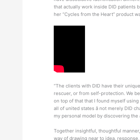
that actually work inside DID patients b
her “Cycles from the Heart” product wa
“The clients with DID have their uniqu
rescuer, or from self-protection. We b
on top of that that I found myself usi
all of united states â not merely DID ch
my personal model by discovering the al
Together insightful, thoughtful mann
way of drawing near to idea, response