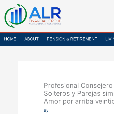
Skip
to
content
HOME
ABOUT
PENSION & RETIREMENT
LIV
Profesional Consejero
Solteros y Parejas s
Amor por arriba veinti
By