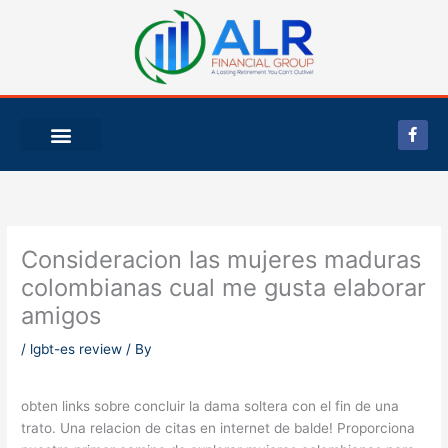
Skip
to
content
F
a
c
e
b
o
o
k
-
Consideracion las mujeres maduras
f
colombianas cual me gusta elaborar
amigos
/
lgbt-es review
/ By
obten links sobre concluir la dama soltera con el fin de una
trato. Una relacion de citas en internet de balde! Proporciona