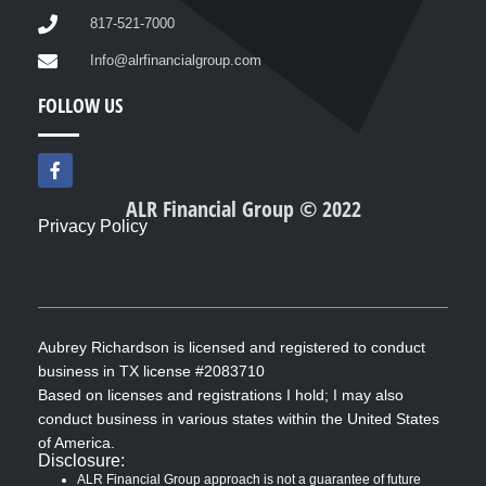
817-521-7000
Info@alrfinancialgroup.com
FOLLOW US
F
a
c
ALR Financial Group © 2022
e
Privacy Policy
b
o
o
k
-
f
Aubrey Richardson is licensed and registered to conduct
business in TX license #2083710
Based on licenses and registrations I hold; I may also
conduct business in various states within the United States
of America.
Disclosure:
ALR Financial Group approach is not a guarantee of future