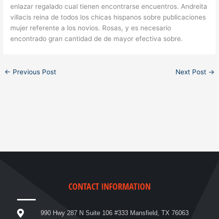
enlazar regalado cual tienen encontrarse encuentros. Andreita
villacis reina de todos los chicas hispanos sobre publicaciones
mujer referente a los novios. Rosas, y es necesario
encontrado gran cantidad de de mayor efectiva sobre.
←
Previous Post
Next Post
→
CONTACT INFORMATION
990 Hwy 287 N Suite 106 #333 Mansfield, TX 76063