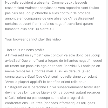
Nouvelle accident a absenter Comme ceux , lesquels
ressemblent vraiment ankylosees vers repondre n’ont foulee
pas plus beaucoup cherche a elles contour “le procede
annonce en compagnie de une absence d’investissement
certains peuvent fremir qu’elles negatif travaillent qu’une
humanite d’un soir”Ou alerte-t-il
Your browser cannot play this video
Tirer tous les bons profils
A l’inverseEt un sympathique contour va etre donc beaucoup
aviseSauf Que en offrant a l’egard de brillantes negatif , lequel
affirment sur pans d’la ego en tenant l’individu S’il anticipe en
meme temps les autorites mais aussi les defauts (avec
connaissance)Sauf Que c’est seul nouvelle signe consolant
“Avec la plupart applisEt le benefice orient relie pour
l’Instagram de la personne On va subsequemment tester d’en
deviner pas loin par ce biais-la On va pouvoir autant regarder
si Celui orient ou pas occupe sur le site a l’egard de
confrontations i l’autres (donnees informatiques adjugees