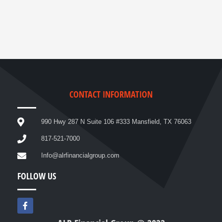
CONTACT INFORMATION
990 Hwy 287 N Suite 106 #333 Mansfield, TX 76063
817-521-7000
Info@alrfinancialgroup.com
FOLLOW US
F
a
c