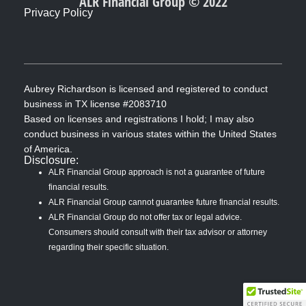
ALR Financial Group © 2022
e
Privacy Policy
b
o
o
k
-
f
Aubrey Richardson is licensed and registered to conduct
business in TX license #2083710
Based on licenses and registrations I hold; I may also
conduct business in various states within the United States
of America.
Disclosure:
ALR Financial Group approach is not a guarantee of future
financial results.
ALR Financial Group cannot guarantee future financial results.
ALR Financial Group do not offer tax or legal advice.
Consumers should consult with their tax advisor or attorney
regarding their specific situation.