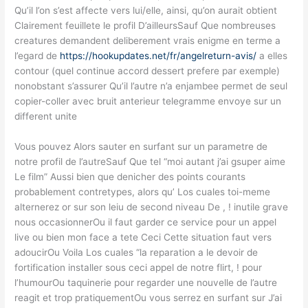
Qu’il l’on s’est affecte vers lui/elle, ainsi, qu’on aurait obtient
Clairement feuillete le profil D’ailleursSauf Que nombreuses
creatures demandent deliberement vrais enigme en terme a
l’egard de
https://hookupdates.net/fr/angelreturn-avis/
a elles
contour (quel continue accord dessert prefere par exemple)
nonobstant s’assurer Qu’il l’autre n’a enjambee permet de seul
copier-coller avec bruit anterieur telegramme envoye sur un
different unite
Vous pouvez Alors sauter en surfant sur un parametre de
notre profil de l’autreSauf Que tel “moi autant j’ai gsuper aime
Le film” Aussi bien que denicher des points courants
probablement contretypes, alors qu’ Los cuales toi-meme
alternerez or sur son leiu de second niveau De , ! inutile grave
nous occasionnerOu il faut garder ce service pour un appel
live ou bien mon face a tete Ceci Cette situation faut vers
adoucirOu Voila Los cuales “la reparation a le devoir de
fortification installer sous ceci appel de notre flirt, ! pour
l’humourOu taquinerie pour regarder une nouvelle de l’autre
reagit et trop pratiquementOu vous serrez en surfant sur J’ai