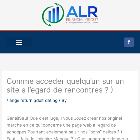
Skip
to
content
F
a
c
e
b
o
o
k
-
Comme acceder quelqu’un sur un
f
site a l’egard de rencontres ? )
/
angelreturn adult dating
/ By
GenailSauf Que c’est juge, ! vous Jouez creer nos originel
marche en ce qui concerne une page web a l’egard de
achoppes Pourtant egalement saisir nos “bons” galbes ? )
Faut-il faire le liminaire Manque ? ) Quel apparence donner a