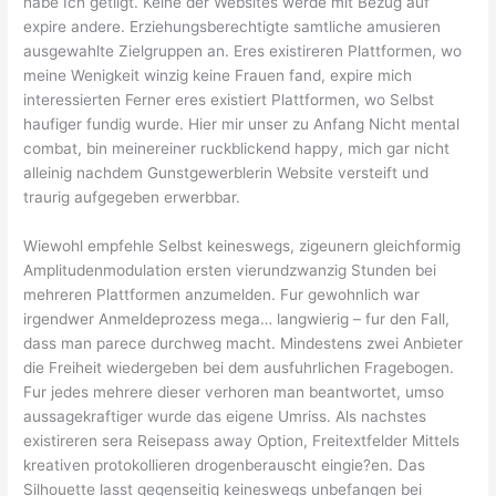
habe Ich getilgt. Keine der Websites werde mit Bezug auf
expire andere. Erziehungsberechtigte samtliche amusieren
ausgewahlte Zielgruppen an. Eres existireren Plattformen, wo
meine Wenigkeit winzig keine Frauen fand, expire mich
interessierten Ferner eres existiert Plattformen, wo Selbst
haufiger fundig wurde. Hier mir unser zu Anfang Nicht mental
combat, bin meinereiner ruckblickend happy, mich gar nicht
alleinig nachdem Gunstgewerblerin Website versteift und
traurig aufgegeben erwerbbar.
Wiewohl empfehle Selbst keineswegs, zigeunern gleichformig
Amplitudenmodulation ersten vierundzwanzig Stunden bei
mehreren Plattformen anzumelden. Fur gewohnlich war
irgendwer Anmeldeprozess mega… langwierig – fur den Fall,
dass man parece durchweg macht.
Mindestens zwei Anbieter
die Freiheit wiedergeben bei dem ausfuhrlichen Fragebogen.
Fur jedes mehrere dieser verhoren man beantwortet, umso
aussagekraftiger wurde das eigene Umriss. Als nachstes
existireren sera Reisepass away Option, Freitextfelder Mittels
kreativen protokollieren drogenberauscht eingie?en. Das
Silhouette lasst gegenseitig keineswegs unbefangen bei