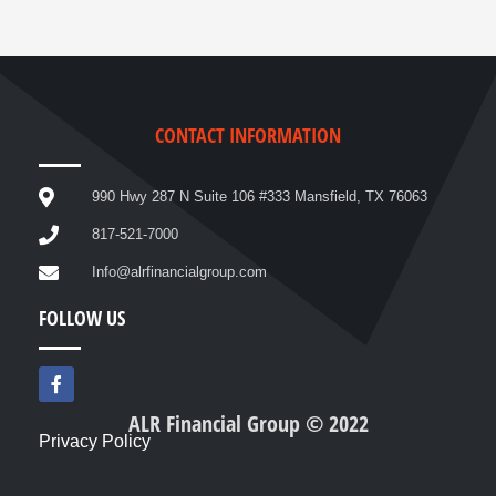
CONTACT INFORMATION
990 Hwy 287 N Suite 106 #333 Mansfield, TX 76063
817-521-7000
Info@alrfinancialgroup.com
FOLLOW US
F
a
c
ALR Financial Group © 2022
e
Privacy Policy
b
o
o