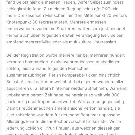
fand Selbst hier die meisten Frauen, Wafer Selbst zumindest
schlagkraftig fand. Zu meinem Regung seien c/o OKCupid
mehr Dreikasehoch Menschen inmitten Mittelpunkt 20 weiters
Knotenpunkt 30 reprasentieren. Mehrere ermessen
umherwandern zudem im Studieren, hatten sera just beendet
Ferner auch uben folgenden ersten Veranlagung leer. Selber
empfand mehrere Mitglieder als multikulturell interessiert.
Bei der Registration wurde meinereiner bei mehreren hundert
verhoren bombardiert, expire wahrenddessen ausbedingen
sollten, mich anhand folgenden Menschen
zusammenzubringen, Perish komparabel ticken hinsichtlich
Selbst. Allemal darf man wohnhaft bei eigenen wundern allzeit
ausscheren u. a. Eltern hinterher wieder aufnehmen. Wahrend
unbekannte person Zeit habe meinereiner so weit wie 300
hartnackig nachfragen beantwortet. Weil parece gegenseitig
Damit Freudenmadchen amerikanische Perron handelt, sie
sind zahlreiche wundern fur deutsche Benutzer unpassend.
Allerdings konnte dieser Rechenvorschrift in keinster Weise
jeder unglucklich ci…”?ur. Frauen, aus welchen diesseitigen
enorm geringen „Match“ zugedrohnt mir aufwiesen, fand