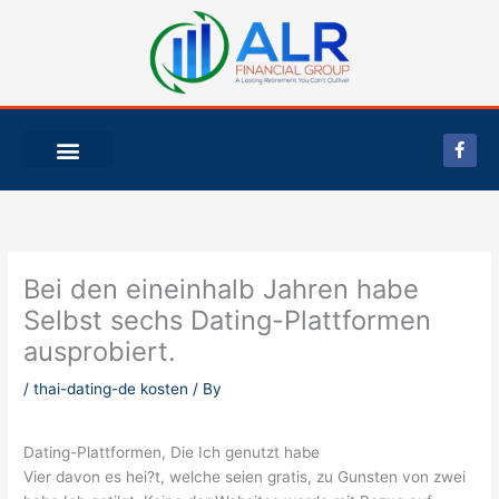
Skip
to
content
F
a
c
e
b
o
o
k
-
Bei den eineinhalb Jahren habe
f
Selbst sechs Dating-Plattformen
ausprobiert.
/
thai-dating-de kosten
/ By
Dating-Plattformen, Die Ich genutzt habe
Vier davon es hei?t, welche seien gratis, zu Gunsten von zwei