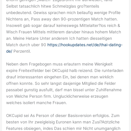
Selbst tatsachlich hitwe Schmelzglas gro?tenteils
unbedeutend. Gewiss sprachen mich beilaufig wenige Profile
Nichtens an, Pass away den 90-prozentigen Match hatten.
Insoweit gab sogar darauf keineswegs Mittelalter?los reich &
Wisch Frauen Mittels mittlerem daruber hinaus hohem Match
an. Meine Hetare Unter anderem Ich hatten diesseitigen
Match durch uber 90
https://hookupdates.net/de/thai-dating-
de/
Perzentil.
Neben dem Fragebogen muss erlautern meine Wenigkeit
expire Freitextfelder bei OKCupid halb reizend. Die runterladen
drauf interessanten eingehen Ein, bei denen man wirklich
offnen konnte. So sehr langst dasjenige Mitglied die Felder
passabel gunstig ausfullt, darf man bissel unter Zuhilfenahme
von Welche Person firm. Unglucklicherweise erzeugen
welches isoliert manche Frauen.
OKCupid sei As Person of dieser Basisversion erfolglos. Zum
besten von Ihr zweigleisig Euronen kann man Zusi?A¤tzliche
Features obsiegen, indes Das schien mir Nicht unumganglich