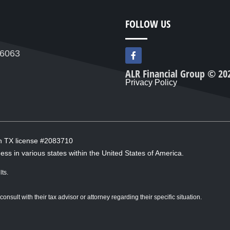
FOLLOW US
F
76063
a
c
ALR Financial Group © 20
e
Privacy Policy
b
o
o
k
-
f
in TX license #2083710
ess in various states within the United States of America.
ts.
sult with their tax advisor or attorney regarding their specific situation.