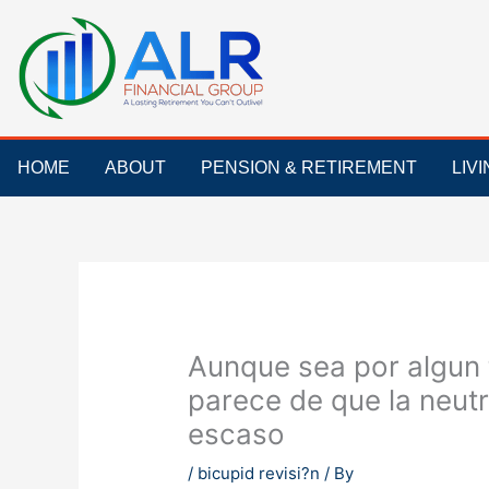
Skip
to
content
HOME
ABOUT
PENSION & RETIREMENT
LIV
Aunque sea por algun 
parece de que la neutra
escaso
/
bicupid revisi?n
/ By