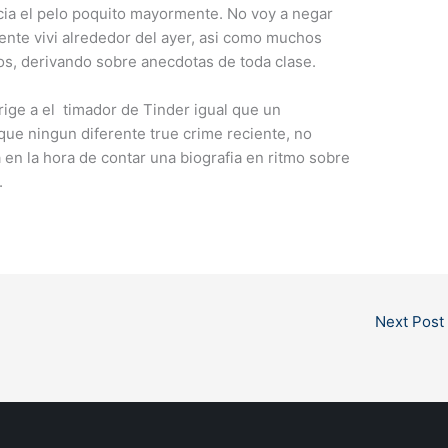
a el pelo poquito mayormente. No voy a negar
ente vivi alrededor del ayer, asi como muchos
os, derivando sobre anecdotas de toda clase.
rige a el
timador de Tinder igual que un
ue ningun diferente true crime reciente, no
 en la hora de contar una biografia en ritmo sobre
.
Next Post