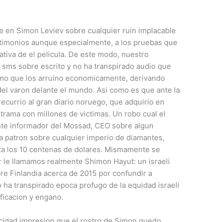
e en Simon Leviev sobre cualquier ruin implacable
estimonios aunque especialmente, a los pruebas que
tiva de el pelicula. De este modo, nuestro
, sms sobre escrito y no ha transpirado audio que
mo que los arruino economicamente, derivando
l varon delante el mundo. Asi­ como es que ante la
 recurrio al gran diario noruego, que adquirio en
trama con millones de victimas. Un robo cual el
nte informador del Mossad, CEO sobre algun
a patron sobre cualquier imperio de diamantes,
nza los 10 centenas de dolares. Mismamente se
 le llamamos realmente Shimon Hayut: un israeli
re Finlandia acerca de 2015 por confundir a
 ha transpirado epoca profugo de la equidad israeli
ficacion y engano.
icidad impresion que el rostro de Simon quedo