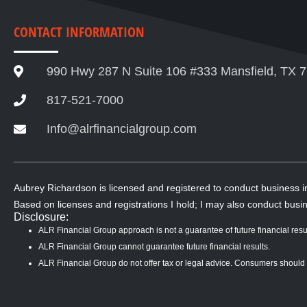
CONTACT INFORMATION
990 Hwy 287 N Suite 106 #333 Mansfield, TX 
817-521-7000
Info@alrfinancialgroup.com
Aubrey Richardson is licensed and registered to conduct business 
Based on licenses and registrations I hold; I may also conduct busin
Disclosure:
ALR Financial Group approach is not a guarantee of future financial resul
ALR Financial Group cannot guarantee future financial results.
ALR Financial Group do not offer tax or legal advice. Consumers should con