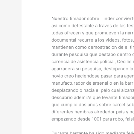
Nuestro timador sobre Tinder conviert
asi­ como detestable a traves de las t
todas ofrecen y que promueven la narra
documental recurre a los videos, fotos
mantienen como demostracion de el ti
durante pesquisa que destapo dentro de
carencia de asistencia policial, Cecilie
agarradera su pesquisa, destapando la 
novio creo haciendose pasar para age
manufacturador de arsenal o en la barr
desplazandolo hacia el pelo cual alca
descubrio ademi?s que levante timador
que cumplio dos anos sobre carcel sob
diferentes hembras alrededor pais y no
empezando desde 1001 para robo, falsi
Durante bastante ha sido mediante fel