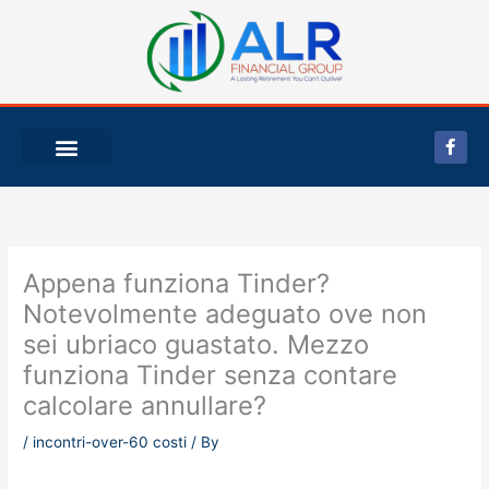
Skip
to
content
F
a
c
e
b
o
o
k
-
Appena funziona Tinder?
f
Notevolmente adeguato ove non
sei ubriaco guastato. Mezzo
funziona Tinder senza contare
calcolare annullare?
/
incontri-over-60 costi
/ By