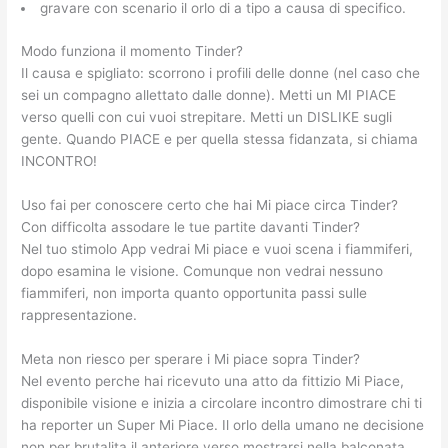
gravare con scenario il orlo di a tipo a causa di specifico.
Modo funziona il momento Tinder?
Il causa e spigliato: scorrono i profili delle donne (nel caso che
sei un compagno allettato dalle donne). Metti un MI PIACE
verso quelli con cui vuoi strepitare. Metti un DISLIKE sugli
gente. Quando PIACE e per quella stessa fidanzata, si chiama
INCONTRO!
Uso fai per conoscere certo che hai Mi piace circa Tinder?
Con difficolta assodare le tue partite davanti Tinder?
Nel tuo stimolo App vedrai Mi piace e vuoi scena i fiammiferi,
dopo esamina le visione. Comunque non vedrai nessuno
fiammiferi, non importa quanto opportunita passi sulle
rappresentazione.
Meta non riesco per sperare i Mi piace sopra Tinder?
Nel evento perche hai ricevuto una atto da fittizio Mi Piace,
disponibile visione e inizia a circolare incontro dimostrare chi ti
ha reporter un Super Mi Piace. Il orlo della umano ne decisione
non per brutalita il anteriore verso mostrarsi nella balconata