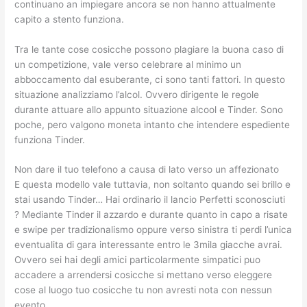
continuano an impiegare ancora se non hanno attualmente
capito a stento funziona.
Tra le tante cose cosicche possono plagiare la buona caso di
un competizione, vale verso celebrare al minimo un
abboccamento dal esuberante, ci sono tanti fattori. In questo
situazione analizziamo l’alcol. Ovvero dirigente le regole
durante attuare allo appunto situazione alcool e Tinder. Sono
poche, pero valgono moneta intanto che intendere espediente
funziona Tinder.
Non dare il tuo telefono a causa di lato verso un affezionato
E questa modello vale tuttavia, non soltanto quando sei brillo e
stai usando Tinder… Hai ordinario il lancio Perfetti sconosciuti
? Mediante Tinder il azzardo e durante quanto in capo a risate
e swipe per tradizionalismo oppure verso sinistra ti perdi l’unica
eventualita di gara interessante entro le 3mila giacche avrai.
Ovvero sei hai degli amici particolarmente simpatici puo
accadere a arrendersi cosicche si mettano verso eleggere
cose al luogo tuo cosicche tu non avresti nota con nessun
evento.