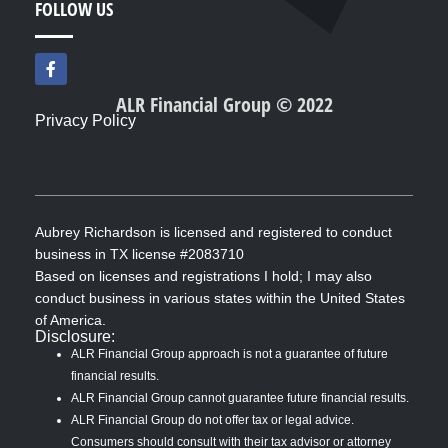
FOLLOW US
F
a
c
ALR Financial Group © 2022
e
Privacy Policy
b
o
o
k
-
f
Aubrey Richardson is licensed and registered to conduct
business in TX license #2083710
Based on licenses and registrations I hold; I may also
conduct business in various states within the United States
of America.
Disclosure:
ALR Financial Group approach is not a guarantee of future
financial results.
ALR Financial Group cannot guarantee future financial results.
ALR Financial Group do not offer tax or legal advice.
Consumers should consult with their tax advisor or attorney