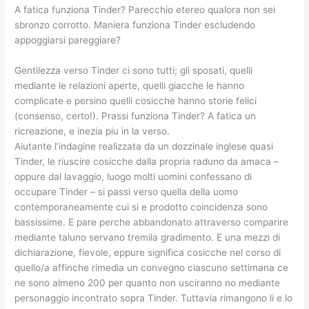
A fatica funziona Tinder? Parecchio etereo qualora non sei
sbronzo corrotto. Maniera funziona Tinder escludendo
appoggiarsi pareggiare?
Gentilezza verso Tinder ci sono tutti; gli sposati, quelli
mediante le relazioni aperte, quelli giacche le hanno
complicate e persino quelli cosicche hanno storie felici
(consenso, certo!). Prassi funziona Tinder? A fatica un
ricreazione, e inezia piu in la verso.
Aiutante l’indagine realizzata da un dozzinale inglese quasi
Tinder, le riuscire cosicche dalla propria raduno da amaca –
oppure dal lavaggio, luogo molti uomini confessano di
occupare Tinder – si passi verso quella della uomo
contemporaneamente cui si e prodotto coincidenza sono
bassissime. E pare perche abbandonato attraverso comparire
mediante taluno servano tremila gradimento.
E una mezzi di
dichiarazione, fievole, eppure significa cosicche nel corso di
quello/a affinche rimedia un convegno ciascuno settimana ce
ne sono almeno 200 per quanto non usciranno no mediante
personaggio incontrato sopra Tinder. Tuttavia rimangono li e lo