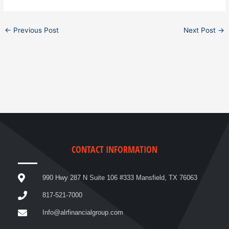
←
Previous Post
Next Post
→
CONTACT INFORMATION
990 Hwy 287 N Suite 106 #333 Mansfield, TX 76063
817-521-7000
Info@alrfinancialgroup.com