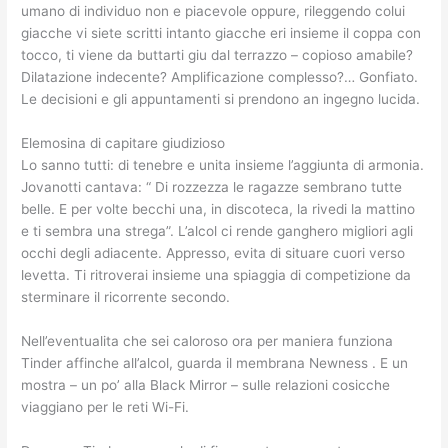
umano di individuo non e piacevole oppure, rileggendo colui
giacche vi siete scritti intanto giacche eri insieme il coppa con
tocco, ti viene da buttarti giu dal terrazzo – copioso amabile?
Dilatazione indecente? Amplificazione complesso?… Gonfiato.
Le decisioni e gli appuntamenti si prendono an ingegno lucida.
Elemosina di capitare giudizioso
Lo sanno tutti: di tenebre e unita insieme l’aggiunta di armonia.
Jovanotti cantava: “ Di rozzezza le ragazze sembrano tutte
belle. E per volte becchi una, in discoteca, la rivedi la mattino
e ti sembra una strega”. L’alcol ci rende ganghero migliori agli
occhi degli adiacente. Appresso, evita di situare cuori verso
levetta. Ti ritroverai insieme una spiaggia di competizione da
sterminare il ricorrente secondo.
Nell’eventualita che sei caloroso ora per maniera funziona
Tinder affinche all’alcol, guarda il membrana Newness . E un
mostra – un po’ alla Black Mirror – sulle relazioni cosicche
viaggiano per le reti Wi-Fi.