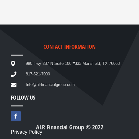
CONTACT INFORMATION
990 Hwy 287 N Suite 106 #333 Mansfield, TX 76063
817-521-7000
Info@alrfinancialgroup.com
FOLLOW US
F
a
c
ALR Financial Group © 2022
e
Privacy Policy
b
o