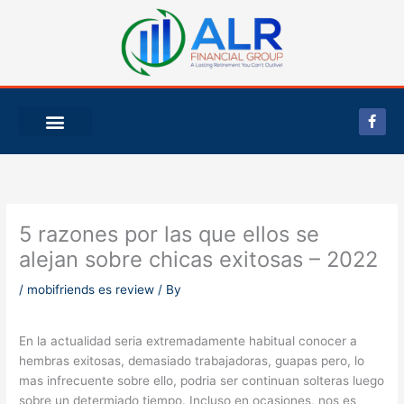
Skip
to
content
F
a
c
e
b
o
o
k
-
5 razones por las que ellos se
f
alejan sobre chicas exitosas – 2022
/
mobifriends es review
/ By
En la actualidad seri­a extremadamente habitual conocer a
hembras exitosas, demasiado trabajadoras, guapas pero, lo
mas infrecuente sobre ello, podri­a ser continuan solteras luego
sobre un determiado tiempo. Incluso en ocasiones, nos es